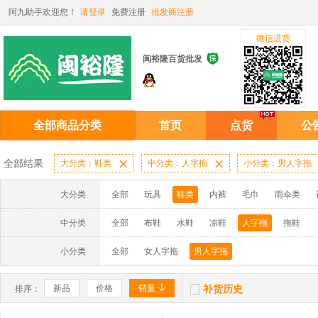
阿九助手欢迎您！
请登录
免费注册
批发商注册
微信进货

闽裕隆百货批发
全部商品分类
首页
点货
公
全部结果
大分类：鞋类

中分类：人字拖

小分类：男人字拖
大分类
全部
玩具
鞋类
内裤
毛巾
雨伞类
中分类
全部
布鞋
水鞋
凉鞋
人字拖
拖鞋
小分类
全部
女人字拖
男人字拖


新品
价格
销量
补货历史
排序：