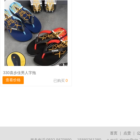
330喜步佳男人字拖
查看价格
已购买
0
首页
|
点货
|