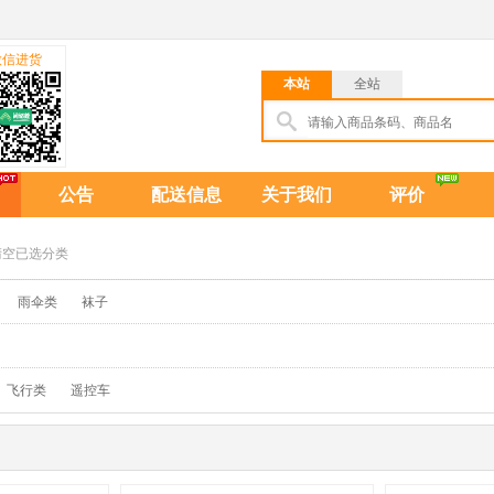
微信进货
本站
全站
公告
配送信息
关于我们
评价
清空已选分类
雨伞类
袜子
飞行类
遥控车