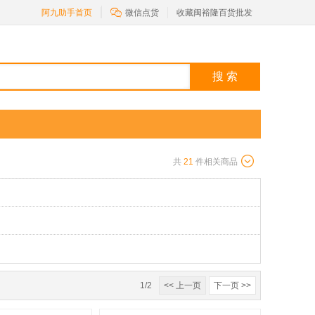

阿九助手首页
微信点货
收藏闽裕隆百货批发
搜 索
共
21
件相关商品
1/2
<< 上一页
下一页 >>