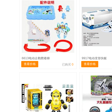
6613电动企鹅爬楼梯
9917电动变形快艇
查看价格
查看价格
已购买
0