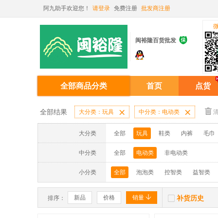
阿九助手欢迎您！
请登录
免费注册
批发商注册

闽裕隆百货批发
全部商品分类
首页
点货
全部结果
大分类：玩具

中分类：电动类

大分类
全部
玩具
鞋类
内裤
毛巾
中分类
全部
电动类
非电动类
小分类
全部
泡泡类
控智类
益智类


新品
价格
销量
补货历史
排序：