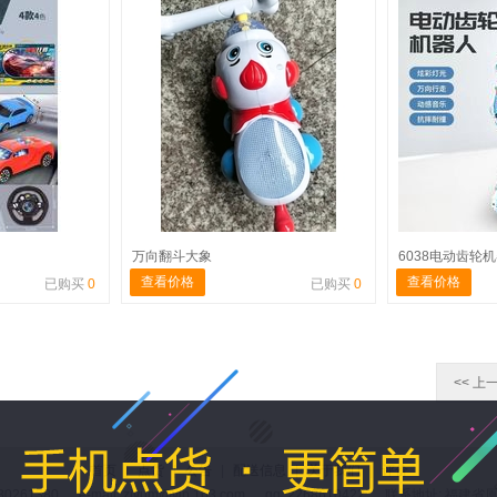
万向翻斗大象
6038电动齿轮
查看价格
查看价格
已购买
0
已购买
0
<< 上
首页
|
点货
|
公告
|
配送信息
|
关于我们
|
评价
80261380 e-mail: zivum@vip.163.com qq: 2268610422 联系地址: