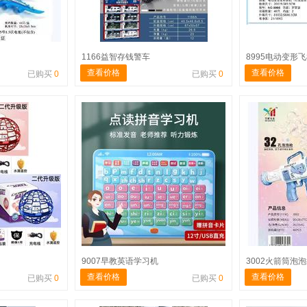
1166益智存钱警车
8995电动变形
查看价格
查看价格
已购买
0
已购买
0
9007早教英语学习机
3002火箭筒泡
查看价格
查看价格
已购买
0
已购买
0