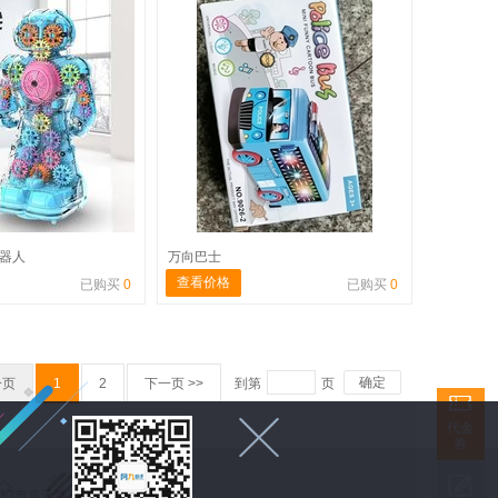
机器人
万向巴士
查看价格
已购买
0
已购买
0
确定
一页
1
2
下一页 >>
到第
页


代金
券

 福建省厦门市嘉禾路398号财富港湾428室