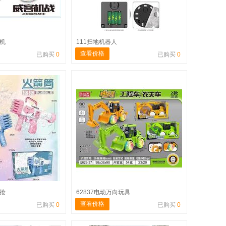
飞机
111扫地机器人
查看价格
已购买
0
已购买
0
泡抢
62837电动万向玩具
查看价格
已购买
0
已购买
0