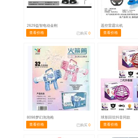
2629益智电动金刚
遥控雷霆出机
查看价格
查看价格
已购买
0
8098梦幻泡泡枪
球形回弦抖音同款
查看价格
查看价格
已购买
0