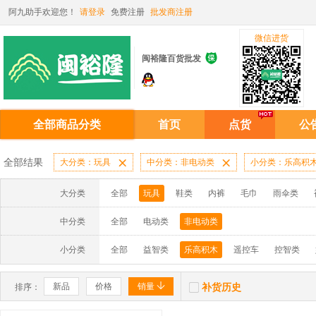
阿九助手欢迎您！
请登录
免费注册
批发商注册
微信进货

闽裕隆百货批发
全部商品分类
首页
点货
公
全部结果
大分类：玩具

中分类：非电动类

小分类：乐高积
大分类
全部
玩具
鞋类
内裤
毛巾
雨伞类
中分类
全部
电动类
非电动类
小分类
全部
益智类
乐高积木
遥控车
控智类


新品
价格
销量
补货历史
排序：