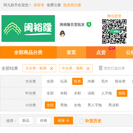
阿九助手欢迎您！
请登录
免费注册
批发商注册
微信进货

闽裕隆百货批发
全部商品分类
首页
点货
公
全部结果
大分类：鞋类

中分类：拖鞋

清空已选分类
大分类
全部
玩具
鞋类
内裤
毛巾
雨伞类
中分类
全部
布鞋
水鞋
凉鞋
人字拖
拖鞋
小分类
全部
男拖
女拖
男人字拖
男凉鞋


新品
价格
销量
补货历史
排序：