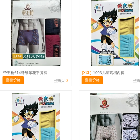
帝王枪614纤维印花平脚裤
[XXL]
1003儿童高档内裤
查看价格
查看价格
已购买
0
已