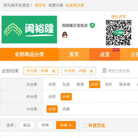
阿九助手欢迎您！
请登录
免费注册
批发商注册
微信进货

闽裕隆百货批发
全部商品分类
首页
点货
公
全部结果
大分类：内裤

中分类：内裤

清空已选分类
大分类
全部
玩具
鞋类
内裤
毛巾
雨伞类
中分类
全部
内裤
小分类
全部
内裤


新品
价格
销量
补货历史
排序：