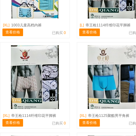
[XL]
1003儿童高档内裤
[L]
帝王枪1114纤维印花平脚裤
查看价格
查看价格
已购买
0
已
[XL]
帝王枪1114纤维印花平脚裤
[XL]
帝王枪1125聚酯男平角裤
查看价格
查看价格
已购买
0
已