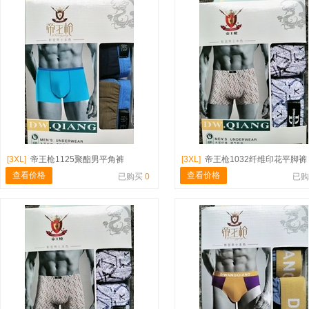
[3XL]
帝王枪1125聚酯男平角裤
[3XL]
帝王枪1032纤维印花平脚裤
查看价格
查看价格
已购买
0
已