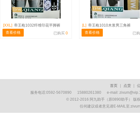
[XXL]
帝王枪1032纤维印花平脚裤
[L]
帝王枪1010木浆男三角裤
查看价格
查看价格
已购买
0
已
首页
|
点货
|
服务电话:0592-5670890 15880261380 e-mail: zivum
© 2012-2016 阿九助手（原0890助手） 
任何建议或者意见请E-MAIL至:ziv