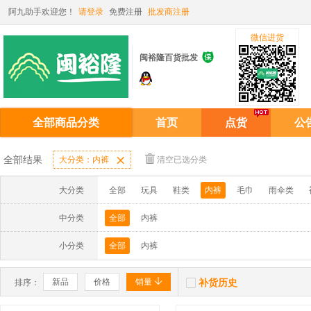
阿九助手欢迎您！
请登录
免费注册
批发商注册
微信进货

闽裕隆百货批发
全部商品分类
首页
点货
公
全部结果
大分类：内裤

清空已选分类
大分类
全部
玩具
鞋类
内裤
毛巾
雨伞类
中分类
全部
内裤
小分类
全部
内裤


新品
价格
销量
补货历史
排序：