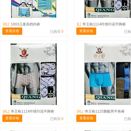
[XL]
1003儿童高档内裤
[L]
帝王枪1114纤维印花平脚裤
查看价格
查看价格
已购买
0
已
[XL]
帝王枪1114纤维印花平脚裤
[XL]
帝王枪1125聚酯男平角裤
查看价格
查看价格
已购买
0
已