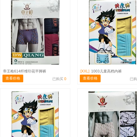
帝王枪614纤维印花平脚裤
[XXL]
1003儿童高档内裤
查看价格
查看价格
已购买
0
已