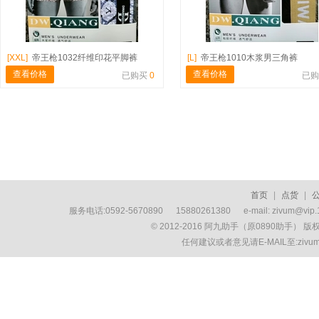
[XXL]
帝王枪1032纤维印花平脚裤
[L]
帝王枪1010木浆男三角裤
查看价格
查看价格
已购买
0
已
首页
|
点货
|
服务电话:0592-5670890 15880261380 e-mail: zivum
© 2012-2016 阿九助手（原0890助手） 
任何建议或者意见请E-MAIL至:ziv