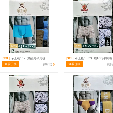
[3XL]
帝王枪1125聚酯男平角裤
[3XL]
帝王枪1032纤维印花平脚裤
查看价格
查看价格
已购买
0
已