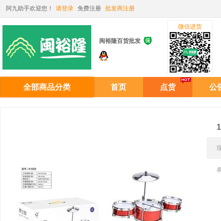
阿九助手欢迎您！
请登录
免费注册
批发商注册
微信进货

闽裕隆百货批发
全部商品分类
首页
点货
公